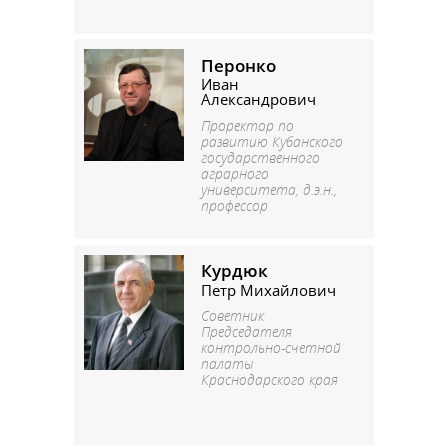
Перонко
Иван
Александрович
Проректор по
развитию Кубанского
государственного
аграрного
университета, д.э.н.,
профессор
Курдюк
Петр Михайлович
Советник
Председателя
контрольно-счетной
палаты
Краснодарского края