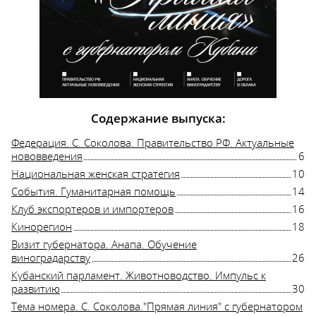
Содержание выпуска:
Федерация. С. Соколова. Правительство РФ. Актуальные
нововведения
6
Национальная женская стратегия
10
События. Гуманитарная помощь
14
Клуб экспортеров и импортеров
16
Кинорегион
18
Визит губернатора. Анапа. Обучение
виноградарству
26
Кубанский парламент. Животноводство. Импульс к
развитию
30
Тема номера. С. Соколова."Прямая линия" с губернатором