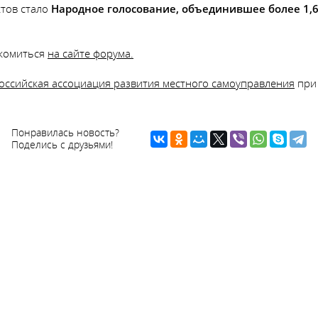
ктов стало
Народное голосование, объединившее более 1,6
акомиться
на сайте форума.
оссийская ассоциация развития местного самоуправления
при
Понравилась новость?
Поделись с друзьями!