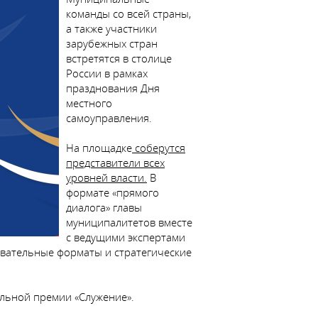
команды со всей страны,
а также участники
зарубежных стран
встретятся в столице
России в рамках
празднования Дня
местного
самоуправления.
На площадке
соберутся
представители всех
уровней власти.
В
формате «прямого
диалога» главы
муниципалитетов вместе
с ведущими экспертами
овательные форматы и стратегические
альной премии «Служение».