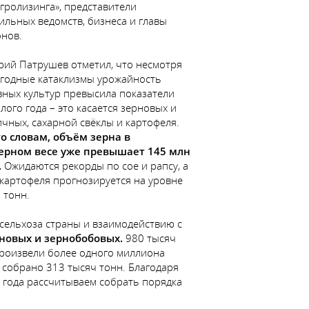
гролизинга», представители
ильных ведомств, бизнеса и главы
онов.
рий Патрушев отметил, что несмотря
огодные катаклизмы урожайность
вных культур превысила показатели
ого года – это касается зерновых и
чных, сахарной свёклы и картофеля.
го словам, объём зерна в
ерном весе уже превышает 145 млн
.
Ожидаются рекорды по сое и рапсу, а
картофеля прогнозируется на уровне
 тонн.
сельхоза страны и взаимодействию с
новых и зернобобовых.
980 тысяч
 произвели более одного миллиона
 собрано 313 тысяч тонн. Благодаря
 года рассчитываем собрать порядка