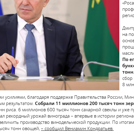
«Роса
проф
реги
Дмит
на п
осно
прошл
масли
По е
бунк
тонн
сбор 
8 млн
ми усилиями, благодаря поддержке Правительства России, Мин
ым результатом.
Собрали 11 миллионов 200 тысяч тонн зер
онн риса. 6 миллионов 600 тысяч тонн сахарной свеклы и уже
ал рекордный урожай винограда – впервые в истории региона
величить производство винодельческой продукции. По итогам
тысяч тонн овощей,
– сообщил Вениамин Кондратьев.