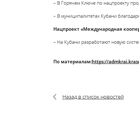
– В Горячем Ключе по нацпроекту пр
– В муниципалитетах Кубани благодар
Нацпроект «Международная коопер
– На Кубани разработают новую систем
По материалам:
https://admkrai.kra
Назад в список новостей