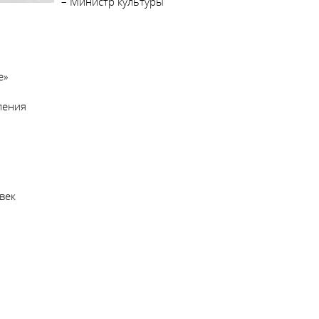
– Министр культуры
е»
ления
век