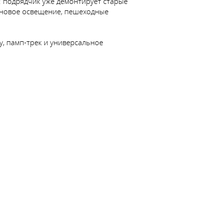
е: подрядчик уже демонтирует старые
я новое освещение, пешеходные
у, памп-трек и универсальное