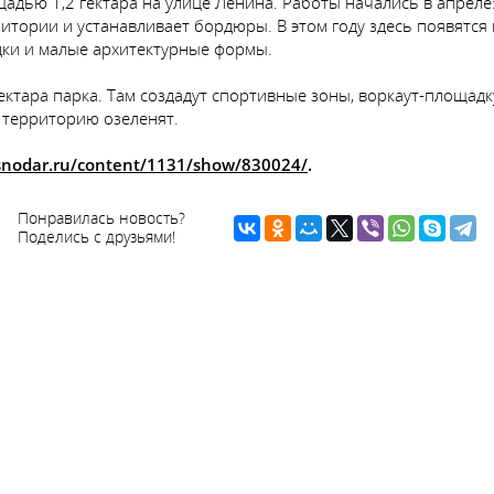
щадью 1,2 гектара на улице Ленина. Работы начались в апрел
итории и устанавливает бордюры. В этом году здесь появятс
дки и малые архитектурные формы.
ектара парка. Там создадут спортивные зоны, воркаут-площадк
 территорию озеленят.
asnodar.ru/content/1131/show/830024/
.
Понравилась новость?
Поделись с друзьями!