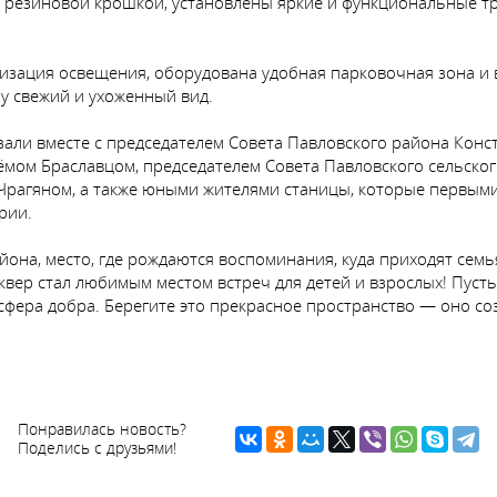
 резиновой крошкой, установлены яркие и функциональные т
низация освещения, оборудована удобная парковочная зона и
у свежий и ухоженный вид.
али вместе с председателем Совета Павловского района Конс
ёмом Браславцом, председателем Совета Павловского сельског
рагяном, а также юными жителями станицы, которые первыми
рии.
она, место, где рождаются воспоминания, куда приходят семья
вер стал любимым местом встреч для детей и взрослых! Пусть 
сфера добра. Берегите это прекрасное пространство — оно соз
Понравилась новость?
Поделись с друзьями!