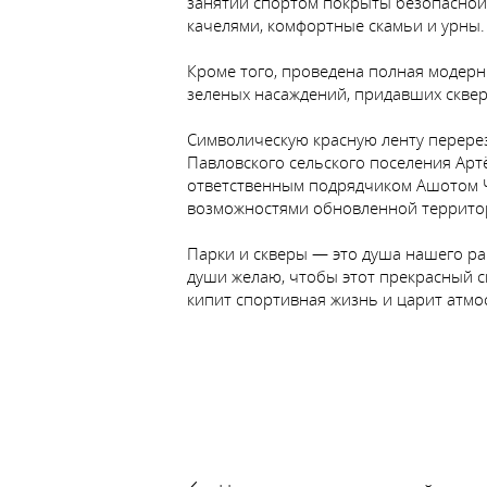
занятий спортом покрыты безопасной
качелями, комфортные скамьи и урны.
Кроме того, проведена полная модер
зеленых насаждений, придавших сквер
Символическую красную ленту перерез
Павловского сельского поселения Арт
ответственным подрядчиком Ашотом Ч
возможностями обновленной террито
Парки и скверы — это душа нашего рай
души желаю, чтобы этот прекрасный ск
кипит спортивная жизнь и царит атмо