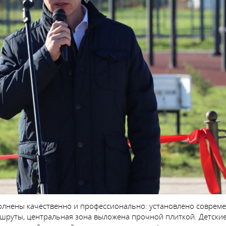
олнены качественно и профессионально: установлено совреме
руты, центральная зона выложена прочной плиткой. Детские