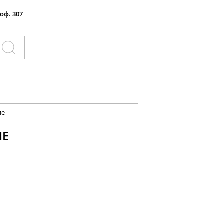
 оф. 307
ие
ИЕ