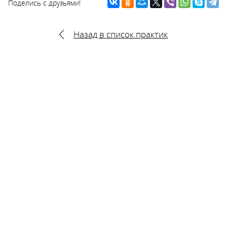
Поделись с друзьями!
Назад в список практик
г. Краснодар, ул. Ленина, 65, оф. 307 (3 этаж)
Тел.: +7 (861) 275-10-50, +7 (861) 275-12-56
E-mail:
sovet-mokk23@rambler.ru
Политика конфиденциальности