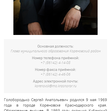
Основная должность:
Глава муниципального образования Кореновский район
Номер телефона приёмной:
+7 (86142) 4-14-08
Номер факса приёмной:
+7 (86142) 4-46-06
Адрес электронной почты:
korenovsk@mo.krasnorar.ru
Голобородько Сергей Анатольевич родился 9 мая 1969
года в городе Кореновске Краснодарского края.
Образование высшее. В 1993 году окончил Кубанский