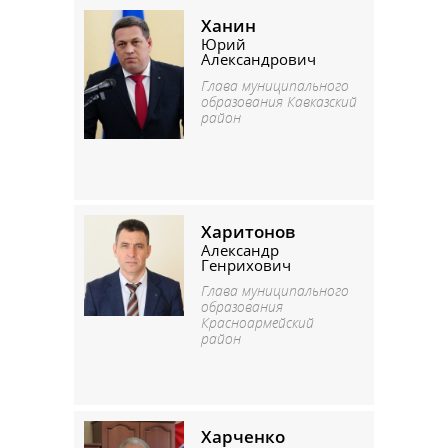
Ханин
Юрий
Александрович
Глава муниципального
образования Кавказский
район
Харитонов
Александр
Генрихович
Глава муниципального
образования
Красноармейский
район
Харченко