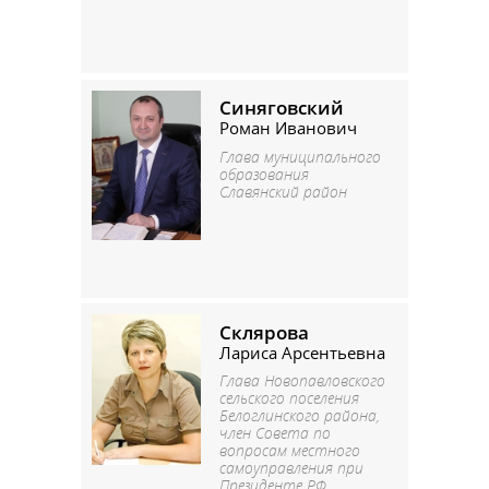
Синяговский
Роман Иванович
Глава муниципального
образования
Славянский район
Склярова
Лариса Арсентьевна
Глава Новопавловского
сельского поселения
Белоглинского района,
член Совета по
вопросам местного
самоуправления при
Президенте РФ