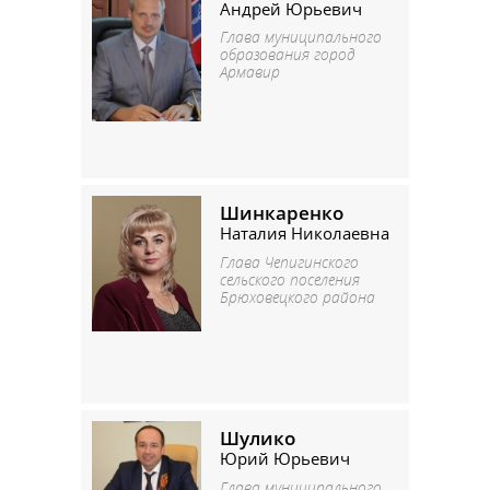
Андрей Юрьевич
Глава муниципального
образования город
Армавир
Шинкаренко
Наталия Николаевна
Глава Чепигинского
сельского поселения
Брюховецкого района
Шулико
Юрий Юрьевич
Глава муниципального