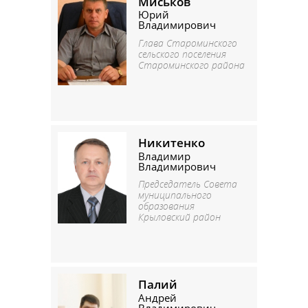
Миськов
Юрий
Владимирович
Глава Староминского
сельского поселения
Староминского района
Никитенко
Владимир
Владимирович
Председатель Совета
муниципального
образования
Крыловский район
Палий
Андрей
Владимирович