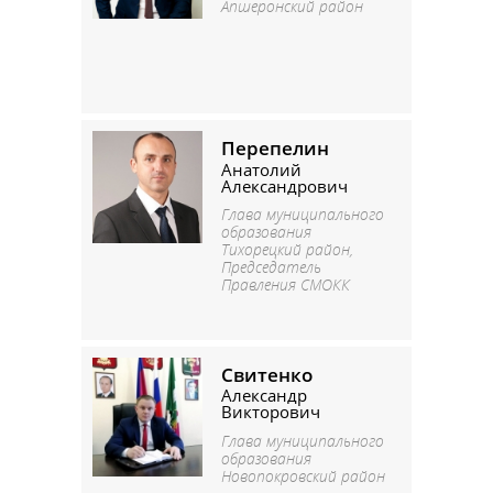
Апшеронский район
Перепелин
Анатолий
Александрович
Глава муниципального
образования
Тихорецкий район,
Председатель
Правления СМОКК
Свитенко
Александр
Викторович
Глава муниципального
образования
Новопокровский район