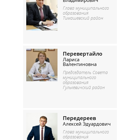
Глава муниципального
образования
Тимашевский район
Перевертайло
Лариса
Валентиновна
Председатель Совета
муниципального
образования
Гулькевичский район
Передереев
Алексей Эдуардович
Глава муниципального
образования