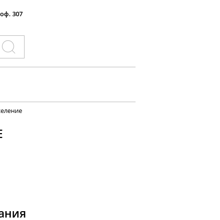
 оф. 307
селение
Е
ания