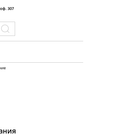
 оф. 307
ние
Е
ания