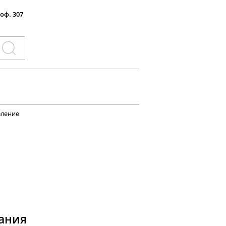
 оф. 307
еление
ания