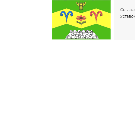
Соглас
Уставо