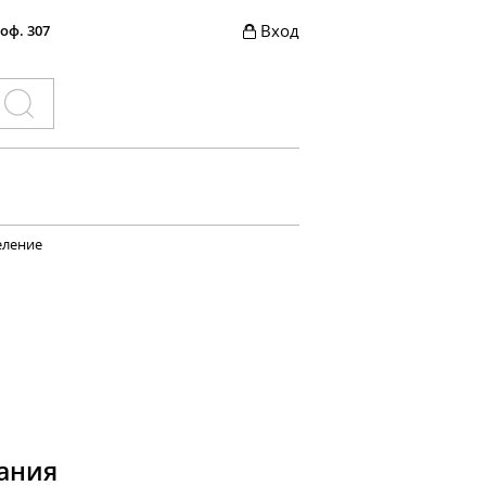
Вход
 оф. 307
еление
ания