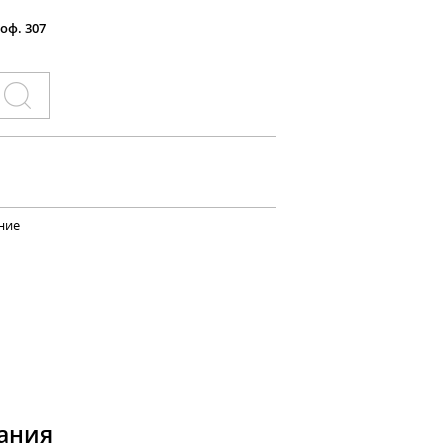
 оф. 307
ние
ания