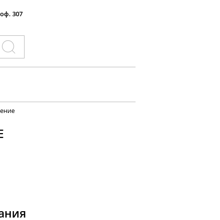
 оф. 307
ление
Е
ания