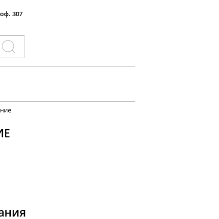
 оф. 307
ение
ИЕ
ания