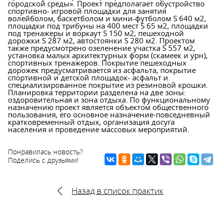
городской среды». Проект предполагает обустройство
спортивно- игровой площадки для занятия
волейболом, баскетболом и мини-футболом S 640 м2,
площадки под трибуны на 400 мест S 65 м2, площадки
под тренажеры и воркаут S 150 м2, пешеходной
дорожки S 287 м2, автостоянки S 280 м2. Проектом
также предусмотрено озеленение участка S 557 м2,
установка малых архитектурных форм (скамеек и урн),
спортивных тренажеров. Покрытие пешеходных
дорожек предусматривается из асфальта, покрытие
спортивной и детской площадок- асфальт и
специализированное покрытие из резиновой крошки.
Планировка территории разделена на две зоны:
оздоровительная и зона отдыха. По функциональному
назначению проект является объектом общественного
пользования, его основное назначение-повседневный
кратковременный отдых, организация досуга
населения и проведение массовых мероприятий.
Понравилась новость?
Поделись с друзьями!
Назад в список практик